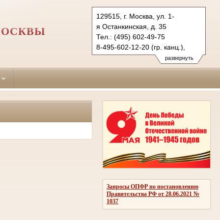
129515, г. Москва, ул. 1-
я Останкинская, д. 35
МОСКВЫ
Тел.: (495) 602-49-75
8-495-602-12-20 (гр. канц.),
(495) 602-49-87
развернуть
info@19.msksud.ru
ostankinsky.msk@sudrf.ru
Запросы ОПФР по постановлению
Правительства РФ от 28.06.2021 №
1037